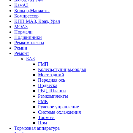
КамАЗ
Кольца,Манжеты
Компрессор
КПП МАЗ, Краз, Урал
МОАЗ
Нормали
Подшипники
Ремкомплекты
Ремни
Ремонт
БАЗ
ГМП
Колеса,ступицы,ободья
Мост задний
Передняя ось
Подвеска
РВД, Шланги
Ремкомплекты
РМК
Рулевое управление
Система охлаждения
Тормоза
Цом
Тормозная аппаратура