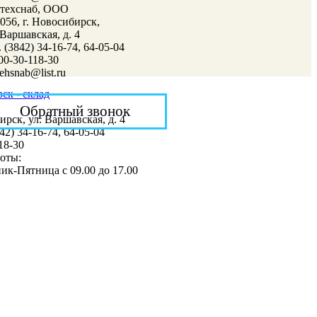
лтехснаб, ООО
056, г. Новосибирск,
 Варшавская, д. 4
. (3842) 34-16-74, 64-05-04
00-30-118-30
tehsnab@list.ru
ск - склад
Обратный звонок
ирск, ул. Варшавская, д. 4
842) 34-16-74, 64-05-04
18-30
оты:
ик-Пятница с 09.00 до 17.00