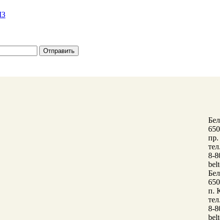
МЗ
Бе
650
пр.
тел
8-8
bel
Бе
650
п. 
тел
8-8
bel