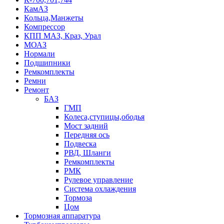
КамАЗ
Кольца,Манжеты
Компрессор
КПП МАЗ, Краз, Урал
МОАЗ
Нормали
Подшипники
Ремкомплекты
Ремни
Ремонт
БАЗ
ГМП
Колеса,ступицы,ободья
Мост задний
Передняя ось
Подвеска
РВД, Шланги
Ремкомплекты
РМК
Рулевое управление
Система охлаждения
Тормоза
Цом
Тормозная аппаратура