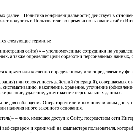
х (далее – Политика конфиденциальности) действует в отноше
жет получить о Пользователе во время использования сайта Инт
тся следующие термины:
министрация сайта) » – уполномоченные сотрудники на управле
ных, а также определяет цели обработки персональных данных, 
яся к прямо или косвенно определенному или определяемому физ
перация) или совокупность действий (операций), совершаемых с 
, систематизацию, накопление, хранение, уточнение (обновление
блокирование, удаление, уничтожение персональных данных.
льное для соблюдения Оператором или иным получившим доступ
или наличия иного законного основания.
ователь)» – лицо, имеющее доступ к Сайту, посредством сети Инт
 веб-сервером и хранимый на компьютере пользователя, который