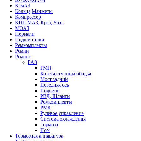
КамАЗ
Кольца,Манжеты
Компрессор
КПП МАЗ, Краз, Урал
МОАЗ
Нормали
Подшипники
Ремкомплекты
Ремни
Ремонт
БАЗ
ГМП
Колеса,ступицы,ободья
Мост задний
Передняя ось
Подвеска
РВД, Шланги
Ремкомплекты
РМК
Рулевое управление
Система охлаждения
Тормоза
Цом
Тормозная аппаратура