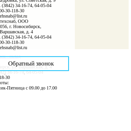
Кедровка, ул. Советская, д. 9
. (3842) 34-16-74, 64-05-04
00-30-118-30
tehsnab@list.ru
лтехснаб, ООО
056, г. Новосибирск,
 Варшавская, д. 4
. (3842) 34-16-74, 64-05-04
00-30-118-30
tehsnab@list.ru
ск - склад
Обратный звонок
ирск, ул. Варшавская, д. 4
842) 34-16-74, 64-05-04
18-30
оты:
ик-Пятница с 09.00 до 17.00