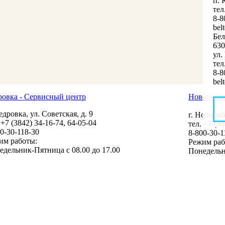
п. 
тел
8-8
bel
Бе
630
ул.
тел
8-8
bel
ровка - Сервисный центр
Новосибир
едровка, ул. Советская, д. 9
г. Новосиб
 +7 (3842) 34-16-74, 64-05-04
тел. +7 (3
0-30-118-30
8-800-30-1
им работы:
Режим раб
едельник-Пятница с 08.00 до 17.00
Понедельн