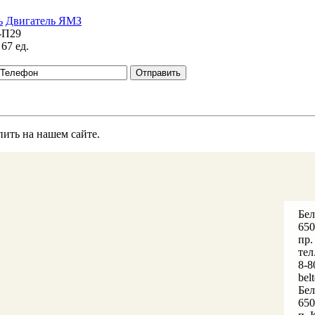
ь
Двигатель ЯМЗ
-П29
67 ед.
пить на нашем сайте.
Бе
650
пр.
тел
8-8
bel
Бе
650